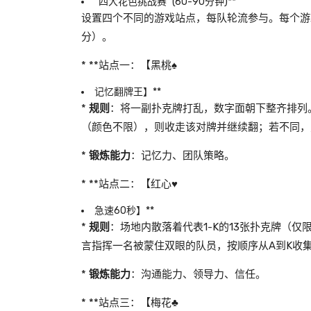
“四大花色挑战赛” (60-90分钟)**
设置四个不同的游戏站点，每队轮流参与。每个游戏
分）。
* **站点一：【黑桃♠️
记忆翻牌王】**
*
规则
：将一副扑克牌打乱，数字面朝下整齐排列
（颜色不限），则收走该对牌并继续翻；若不同，
*
锻炼能力
：记忆力、团队策略。
* **站点二：【红心♥️
急速60秒】**
*
规则
：场地内散落着代表1-K的13张扑克牌（
言指挥一名被蒙住双眼的队员，按顺序从A到K收
*
锻炼能力
：沟通能力、领导力、信任。
* **站点三：【梅花♣️