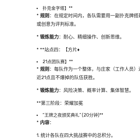
扑克金字塔】**
*
规则
：在规定时间内，各队需要用一副扑克牌搭
或创意为评判标准。
*
锻炼能力
：耐心、精细操作、创新思维。
* **站点四：【方片♦️
21点团队赛】**
*
规则
：每队作为一个整体，与庄家（工作人员）进
近21点且不爆掉的队伍获胜。
*
锻炼能力
：风险决策、概率计算、集体智慧。
**第三阶段：荣耀加冕
“王牌之夜颁奖典礼” (20分钟)**
*
内容
：
1. 统计各队在四大挑战赛中的总积分。