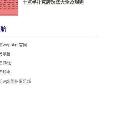
十点半扑克牌玩法大全及规则
导航
道wepoker官网
品项目
团游戏
司服务
册wpk德州俱乐部