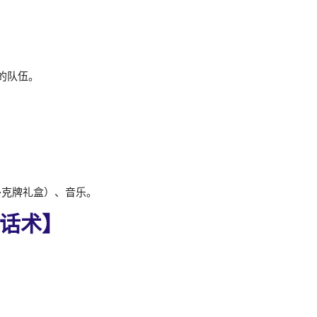
的队伍。
扑克牌礼盒）、音乐。
话术】
！