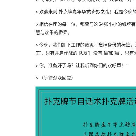
> 欢迎来到‘扑克牌嘉年华’的奇妙之夜！我是今晚
> 相信在座的每一位，都曾与这54张小小的纸
慧与欢乐的桥梁。
> 今晚，我们卸下工作的疲惫，忘掉身份的标签，
工’，只有并肩作战的‘队友’！没有‘输’和‘赢’，
> 你，准备好了吗？让我听到你们的欢呼声！”
> （等待观众回应）