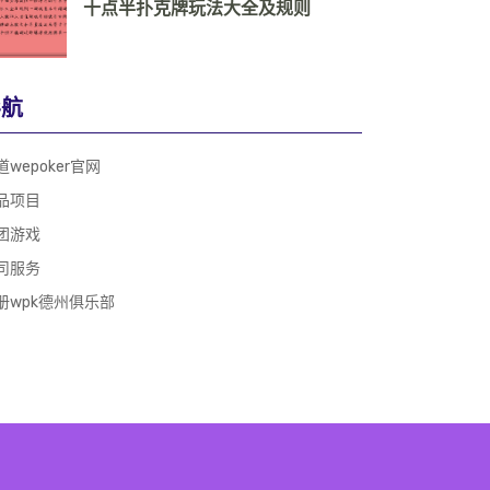
十点半扑克牌玩法大全及规则
导航
道wepoker官网
品项目
团游戏
司服务
册wpk德州俱乐部