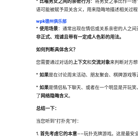
*
比喻男女之间的亲密行为
：将男女之事比作一场“
语可能被赋予双关含义，用来隐晦地描述相关过程
wpk德州俱乐部
*
使用场景
：通常出现在情侣或关系亲密的人之间
非正式、戏谑且带有一定成人色彩的用法。
如何判断具体含义？
您需要通过对话的
上下文
和
交流对象
来判断对方想
*
如果
是在讨论周末活动、朋友聚会、棋牌游戏等
*
如果
是情侣私下聊天、或者在一个明显是开玩笑
了
网络隐晦含义
。
总结一下：
当您听到“打扑克”时：
1.
首先考虑它的本意
——玩扑克牌游戏。这是最安