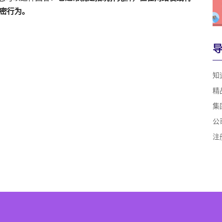
密行为。
知
精
集
公
注