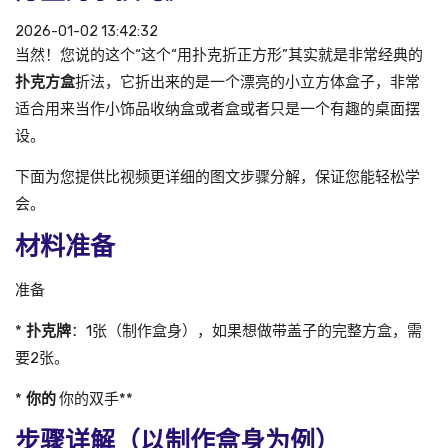
2026-01-02 13:42:32
当然！您说的这个“这个“用扑克折正方形”其实就是非常经典的
扑克方盒
折法，它折出来的是一个漂亮的小立方体盒子，非常
适合用来当作小饰品收纳盒或者盒或者只是一个有趣的桌面摆
设。
下面为您提供比视频更详细的图文步骤分解，保证您能轻松学
会。
材料准备
准备
*
扑克牌
：1张（制作盒身），如果想做带盖子的完整方盒，需
要2张。
*
你的
你的双手**
步骤详解（以制作盒身为例）