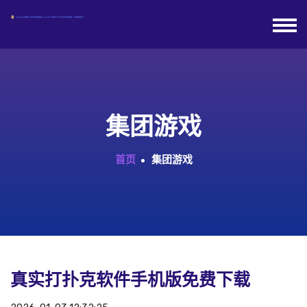
集团游戏
首页
集团游戏
真实打扑克软件手机版免费下载