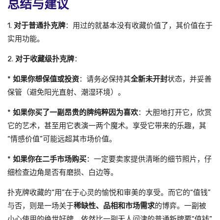
总结与建议
1.
对于普通扑克牌
：用过的就基本没有收藏价值了，其价值在于
实用功能。
2.
对于收藏级扑克牌
：
*
如果你想保值或投资
：请务必保持其
全新未开封
状态，并妥善
保管（避免阳光直射、潮湿环境）。
*
如果你买了一副昂贵的牌纯粹因为喜欢
：大胆地打开它，欣赏
它的艺术，甚至用它表演一两个魔术。享受它带来的乐趣，其
“情感价值”可能远超其市场价值。
*
如果你在二手市场购买
：一定要卖家提供清晰的细节照片，仔
细检查边角是否有磨损、白边等。
扑克牌收藏的“用”在于心灵的愉悦和审美的享受。而它的“值钱”
与否，则是一场关于
稀缺性、品相和市场需求
的博弈。一副被
小心使用的绝世好牌，依然比一副无人问津的普通新牌要“值钱”